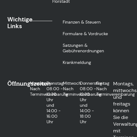
Florstadt
Wichtige
Finanzen & Steuern
Links
Formulare & Vordrucke
Satzungen &
Gebührenordnungen
Krankmeldung
Öffnungszeiten
Montag
Dienstag
Mittwoch
Donnerstag
Freitag
Montags,
Nach
08:00 -
Nach
08:00 -
Nach
mittwochs
Terminvereinbarung
12:30
Terminvereinbarung
12:30
Terminvereinbarung
und
Uhr
Uhr
freitags
und
und
können
14:00 -
14:00 -
16:00
18:00
Sie die
Uhr
Uhr
Verwaltun
mit