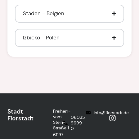
Staden - Belgien
Izbicko - Polen
Stadt
Freiherr-
info@florstadt.de
vom-
Florstadt
06035
Stein-
9699-
Straße 1
0
61197