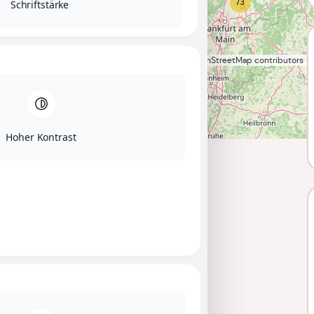
73
Schriftstärke
Leaflet
|
©
OpenStreetMap
contributors
Hoher Kontrast