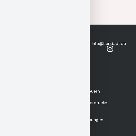
Stadt
Freiherr-
info@florstadt.de
vom-
Florstadt
06035
Stein-
9699-
Straße 1
0
61197
Florstadt
Wichtige
Finanzen & Steuern
Links
Formulare & Vordrucke
Satzungen &
Gebührenordnungen
Krankmeldung