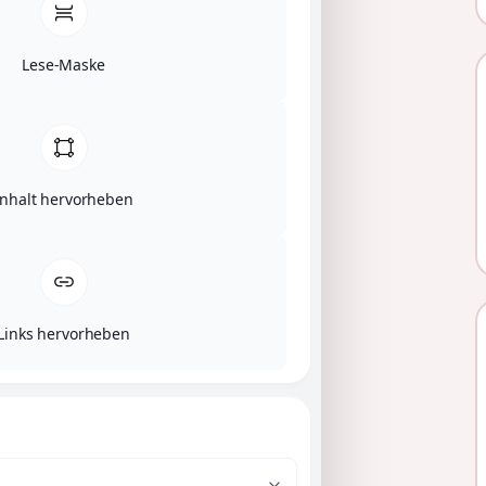
Lese-Maske
Inhalt hervorheben
Links hervorheben