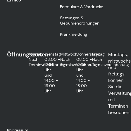
Formulare & Vordrucke
Satzungen &
Gebührenordnungen
Krankmeldung
Öffnungszeiten
Montag
Dienstag
Mittwoch
Donnerstag
Freitag
Montags,
Nach
08:00 -
Nach
08:00 -
Nach
mittwochs
Terminvereinbarung
12:30
Terminvereinbarung
12:30
Terminvereinbarung
und
Uhr
Uhr
freitags
und
und
können
14:00 -
14:00 -
16:00
18:00
Sie die
Uhr
Uhr
Verwaltun
mit
Terminen
besuchen.
Impressum