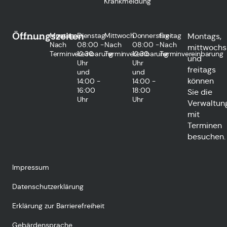
Krankmeldung
Öffnungszeiten
Montag
Dienstag
Mittwoch
Donnerstag
Freitag
Montags,
Nach
08:00 -
Nach
08:00 -
Nach
mittwochs
Terminvereinbarung
12:30
Terminvereinbarung
12:30
Terminvereinbarung
und
Uhr
Uhr
freitags
und
und
können
14:00 -
14:00 -
16:00
18:00
Sie die
Uhr
Uhr
Verwaltun
mit
Terminen
besuchen.
Impressum
Datenschutzerklärung
Erklärung zur Barrierefreiheit
Gebärdensprache