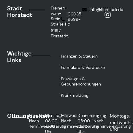
Stadt
Freiherr-
info@florstadt.de
vom-
Florstadt
06035
Stein-
9699-
Straße 1
0
61197
Florstadt
Wichtige
Finanzen & Steuern
Links
Formulare & Vordrucke
Satzungen &
Gebührenordnungen
Krankmeldung
Öffnungszeiten
Montag
Dienstag
Mittwoch
Donnerstag
Freitag
Montags,
Nach
08:00 -
Nach
08:00 -
Nach
mittwochs
Terminvereinbarung
12:30
Terminvereinbarung
12:30
Terminvereinbarung
und
Uhr
Uhr