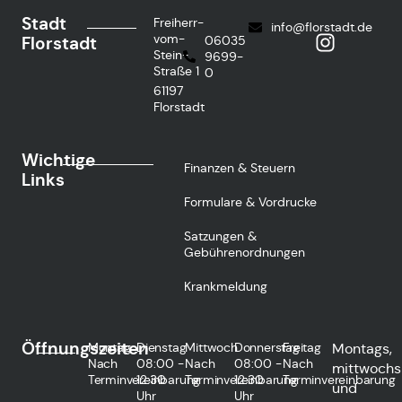
Stadt
Freiherr-
info@florstadt.de
vom-
Florstadt
06035
Stein-
9699-
Straße 1
0
61197
Florstadt
Wichtige
Finanzen & Steuern
Links
Formulare & Vordrucke
Satzungen &
Gebührenordnungen
Krankmeldung
Öffnungszeiten
Montag
Dienstag
Mittwoch
Donnerstag
Freitag
Montags,
Nach
08:00 -
Nach
08:00 -
Nach
mittwochs
Terminvereinbarung
12:30
Terminvereinbarung
12:30
Terminvereinbarung
und
Uhr
Uhr