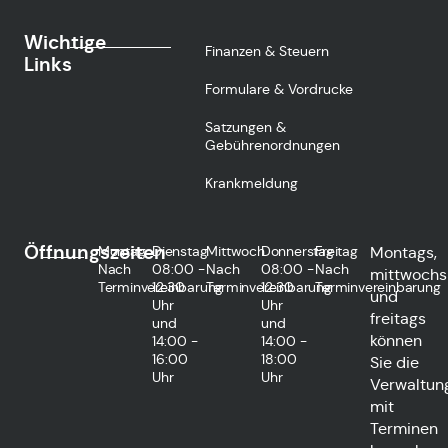
Wichtige
Finanzen & Steuern
Links
Formulare & Vordrucke
Satzungen &
Gebührenordnungen
Krankmeldung
Öffnungszeiten
Montag
Dienstag
Mittwoch
Donnerstag
Freitag
Montags,
Nach
08:00 -
Nach
08:00 -
Nach
mittwochs
Terminvereinbarung
12:30
Terminvereinbarung
12:30
Terminvereinbarung
und
Uhr
Uhr
freitags
und
und
können
14:00 -
14:00 -
16:00
18:00
Sie die
Uhr
Uhr
Verwaltun
mit
Terminen