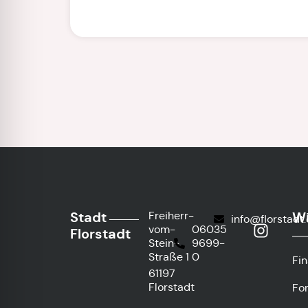
Stadt
Wi
Freiherr-
info@florstadt
vom-
06035
Florstadt
Stein-
9699-
Straße 1
0
Fi
61197
Florstadt
Fo