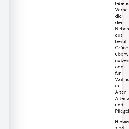
leben
Verhei
die
die
Neben
aus
berufl
Gründ
überw
nutze
oder
für
Wohnu
in
Alten-
Alten
und
Pflege
Hinwe
sind