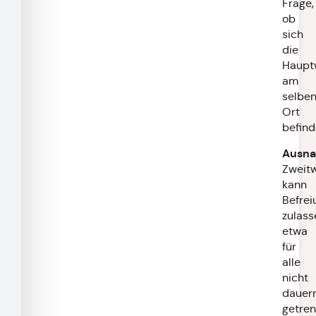
Frage,
ob
sich
die
Haupt
am
selbe
Ort
befind
Ausn
Zweit
kann
Befrei
zulass
etwa
für
alle
nicht
dauer
getren