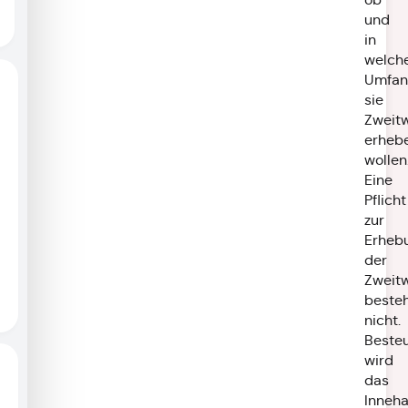
und
in
welch
Umfan
sie
Zweit
erheb
wollen
Eine
Pflicht
zur
Erheb
der
Zweit
beste
nicht.
Besteu
wird
das
Inneh