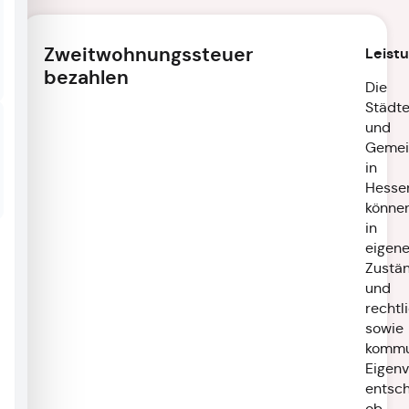
Zweitwohnungssteuer
Leist
bezahlen
Die
Städt
und
Gemei
in
Hesse
könne
in
eigene
Zustän
und
rechtl
sowie
kommun
Eigen
entsch
ob