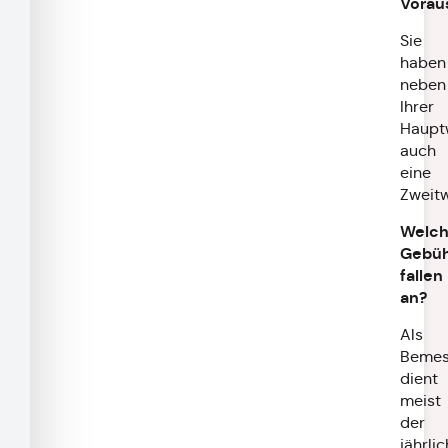
Vorau
Sie
haben
neben
Ihrer
Haupt
auch
eine
Zweit
Welc
Gebü
fallen
an?
Als
Bemes
dient
meist
der
jährli