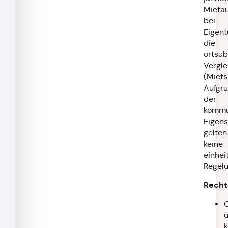
Mieta
bei
Eigen
die
ortsüb
Vergle
(Miets
Aufgr
der
kommu
Eigens
gelten
keine
einhei
Regelu
Recht