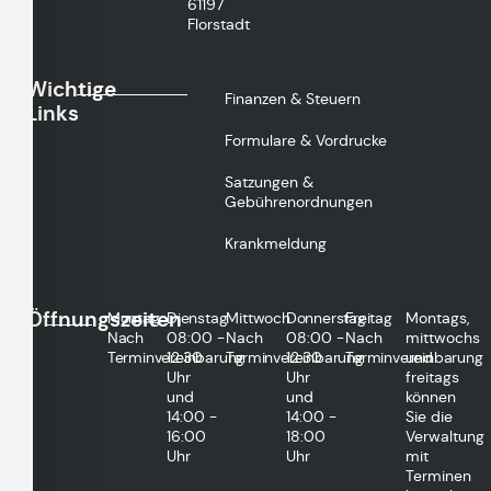
61197
Florstadt
Wichtige
Finanzen & Steuern
Links
Formulare & Vordrucke
Satzungen &
Gebührenordnungen
Krankmeldung
Öffnungszeiten
Montag
Dienstag
Mittwoch
Donnerstag
Freitag
Montags,
Nach
08:00 -
Nach
08:00 -
Nach
mittwochs
Terminvereinbarung
12:30
Terminvereinbarung
12:30
Terminvereinbarung
und
Uhr
Uhr
freitags
und
und
können
14:00 -
14:00 -
Sie die
16:00
18:00
Verwaltung
Uhr
Uhr
mit
Terminen