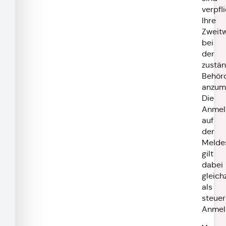
verpfli
Ihre
Zweit
bei
der
zustä
Behör
anzum
Die
Anmel
auf
der
Meldes
gilt
dabei
gleich
als
steuer
Anmel