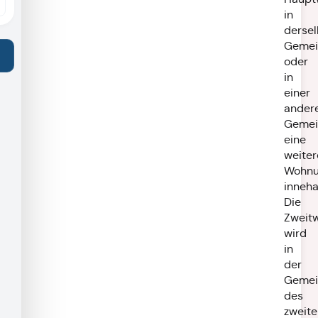
in
derse
Gemei
oder
in
einer
ander
Gemei
eine
weiter
Wohn
inneha
Die
Zweit
wird
in
der
Gemei
des
zweite