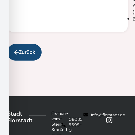
Zurück
Stadt
Freiherr-
info@florstadt.de
vom-
Florstadt
06035
Stein-
9699-
Straße 1
0