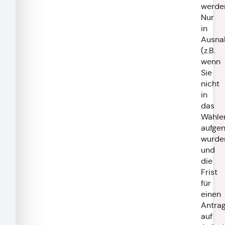
werde
Nur
in
Ausna
(z.B.
wenn
Sie
nicht
in
das
Wähler
aufge
wurde
und
die
Frist
für
einen
Antra
auf