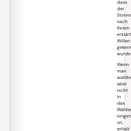
dass
der
Stimmz
nach
Ihrem
erklär
Willen
geken
wurde
Wenn
man
wahlbe
aber
nicht
in
das
Wähler
einget
ist,
erhält