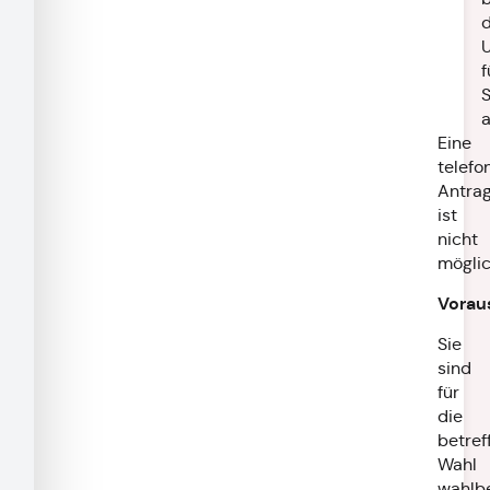
d
f
S
a
Eine
telefo
Antrag
ist
nicht
möglic
Vorau
Sie
sind
für
die
betref
Wahl
wahlbe