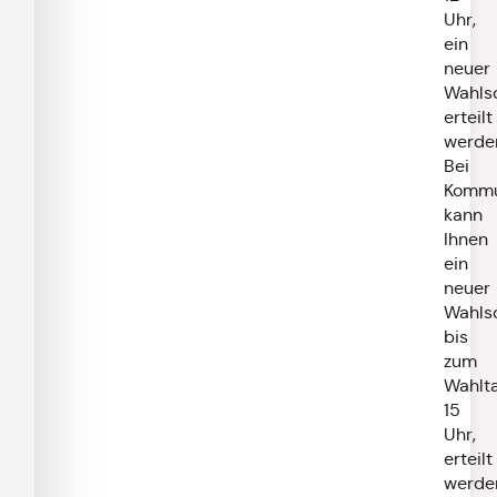
Uhr,
ein
neuer
Wahls
erteilt
werde
Bei
Kommu
kann
Ihnen
ein
neuer
Wahls
bis
zum
Wahlta
15
Uhr,
erteilt
werde