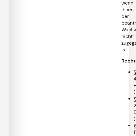
wenn
Ihnen
der
beant
Wahls
nicht
zugeg
ist.
Recht
1