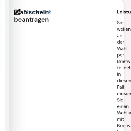
Wahlschein
Leist
Externer Link
beantragen
Sie
wollen
an
der
Wahl
per
Briefw
teilne
In
diese
Fall
müsse
Sie
einen
Wahls
mit
Briefw