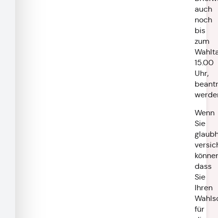
auch
noch
bis
zum
Wahlta
15.00
Uhr,
beant
werde
Wenn
Sie
glaubh
versic
können
dass
Sie
Ihren
Wahls
für