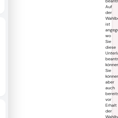
beantr
Auf
der
Wahlb
ist
angeg
wo
Sie
diese
Unter
beant
können
Sie
könne
aber
auch
bereit
vor
Erhalt
der
Wahlb