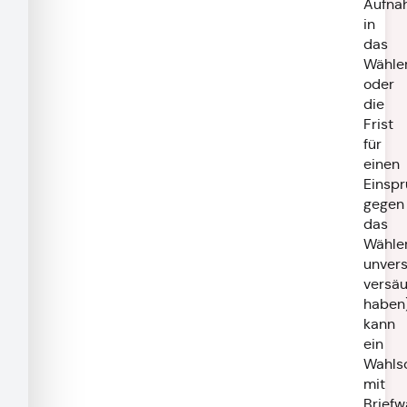
Aufna
in
das
Wähler
oder
die
Frist
für
einen
Einsp
gegen
das
Wähler
unver
versä
haben
kann
ein
Wahls
mit
Briefw