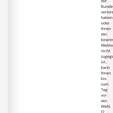
die
Bunde
verlor
haben
oder
Ihnen
der
beant
Wahls
nicht
zugeg
ist,
kann
Ihnen
bis
zum
Tag
vor
der
Wahl,
12