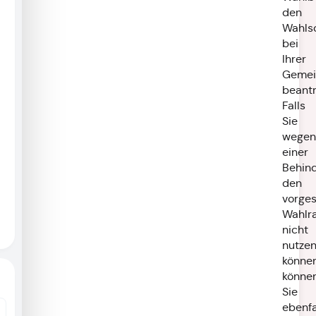
den
Wahls
bei
Ihrer
Gemei
beantr
Falls
Sie
wegen
einer
Behin
den
vorge
Wahlr
nicht
nutze
können
könne
Sie
ebenfa