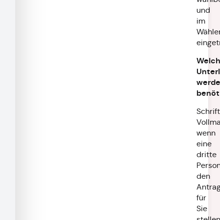
und
im
Wähler
einget
Welc
Unter
werd
benöt
Schrif
Vollma
wenn
eine
dritte
Perso
den
Antra
für
Sie
stelle