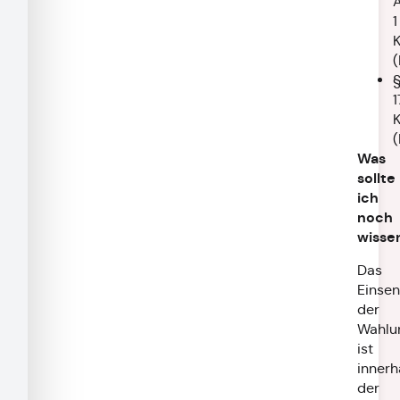
A
1
1
Was
sollte
ich
noch
wisse
Das
Einse
der
Wahlu
ist
innerh
der