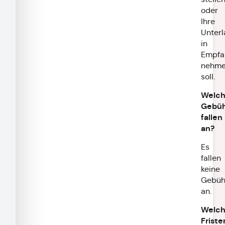
oder
Ihre
Unter
in
Empfa
nehm
soll.
Welc
Gebü
fallen
an?
Es
fallen
keine
Gebüh
an.
Welc
Friste