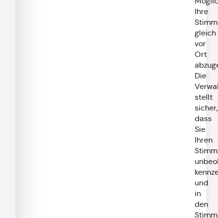
Möglic
Ihre
Stimm
gleich
vor
Ort
abzug
Die
Verwa
stellt
sicher,
dass
Sie
Ihren
Stimmz
unbeo
kennz
und
in
den
Stimm