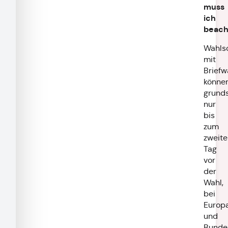
muss
ich
beach
Wahls
mit
Briefw
könne
grunds
nur
bis
zum
zweite
Tag
vor
der
Wahl,
bei
Europ
und
Bunde