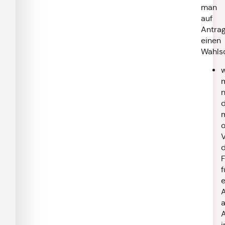
man
auf
Antra
einen
Wahls
n
d
F
f
e
a
i