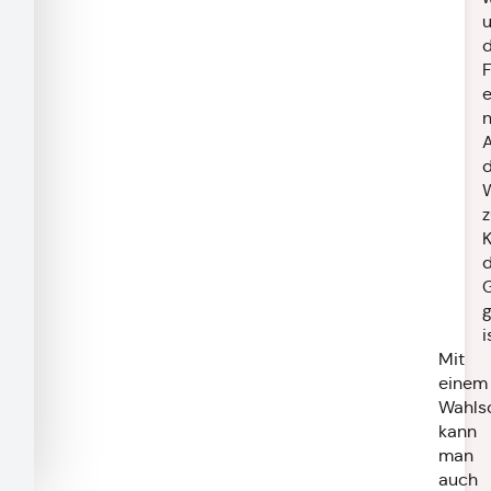
d
F
e
W
z
K
g
i
Mit
einem
Wahls
kann
man
auch