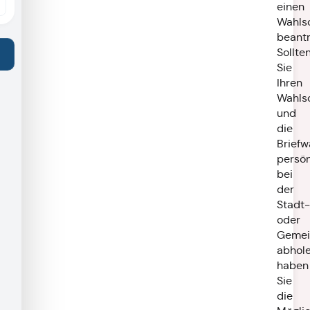
einen
Wahls
beantr
Sollte
Sie
Ihren
Wahls
und
die
Briefw
persön
bei
der
Stadt-
oder
Gemei
abhole
haben
Sie
die