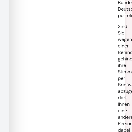
Bunde
Deuts
portofr
Sind
Sie
wegen
einer
Behin
gehind
ihre
Stimm
per
Briefw
abzug
darf
Ihnen
eine
ander
Perso
dabei