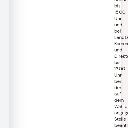
bis
15.00
Uhr
und
bei
Landta
Kommu
und
Direkt
bis
13.00
Uhr,
bei
der
auf
dem
Wahlbr
angeg
Stelle
beant