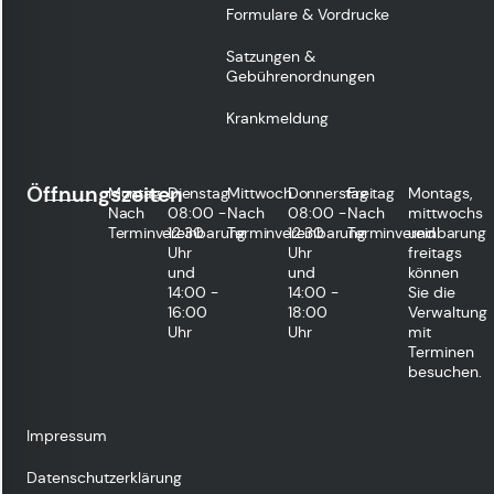
Formulare & Vordrucke
Satzungen &
Gebührenordnungen
Krankmeldung
Öffnungszeiten
Montag
Dienstag
Mittwoch
Donnerstag
Freitag
Montags,
Nach
08:00 -
Nach
08:00 -
Nach
mittwochs
Terminvereinbarung
12:30
Terminvereinbarung
12:30
Terminvereinbarung
und
Uhr
Uhr
freitags
und
und
können
14:00 -
14:00 -
Sie die
16:00
18:00
Verwaltung
Uhr
Uhr
mit
Terminen
besuchen.
Impressum
Datenschutzerklärung