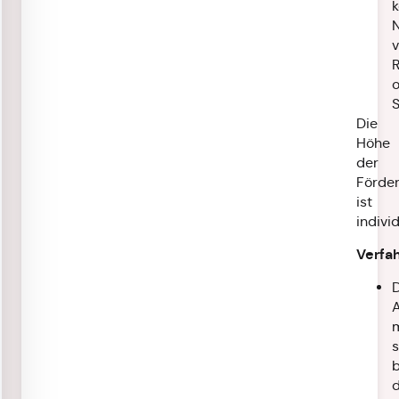
k
R
Die
Höhe
der
Förde
ist
individ
Verfa
s
b