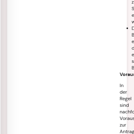
S
e
D
B
e
e
s
B
Vorau
In
der
Regel
sind
nachf
Vorau
zur
Antrag