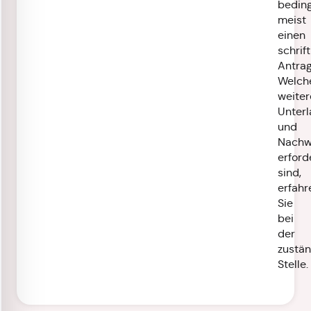
bedin
meist
einen
schrif
Antrag
Welch
weiter
Unter
und
Nachw
erford
sind,
erfahr
Sie
bei
der
zustä
Stelle.