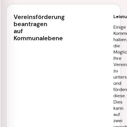
Vereinsförderung
Leist
beantragen
Einige
auf
Komm
Kommunalebene
haben
die
Möglic
Ihre
Verein
zu
unters
und
förder
diese.
Dies
kann
auf
zwei
versc