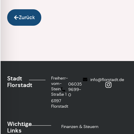
Zurück
Stadt
Freiherr-
info@florstadt.de
vom-
Florstadt
06035
Stein-
9699-
Straße 1
0
61197
Florstadt
Wichtige
Finanzen & Steuern
Links