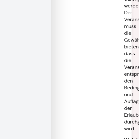
werde
Der
Verans
muss
die
Gewäh
bieten
dass
die
Verans
entsp
den
Bedin
und
Aufla
der
Erlau
durchg
wird.