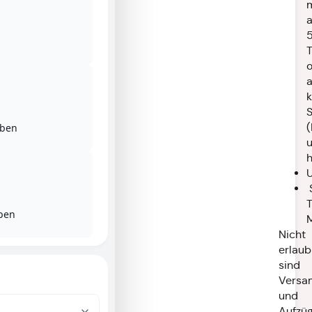
a
a
k
(
eben
h
S
T
ben
Nicht
erlaub
sind
Versa
und
Aufzü