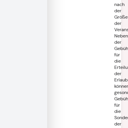
nach
der
Größe
der
Verans
Neben
der
Gebüh
für
die
Erteil
der
Erlaub
könne
geson
Gebüh
für
die
Sonde
der