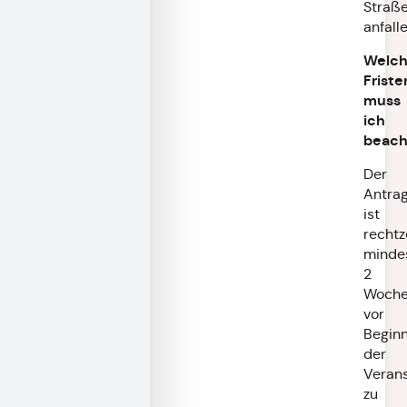
Straß
anfalle
Welc
Friste
muss
ich
beach
Der
Antra
ist
rechtze
minde
2
Woch
vor
Begin
der
Verans
zu