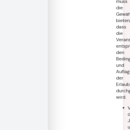
muss
die
Gewäh
bieten
dass
die
Verans
entsp
den
Bedin
und
Aufla
der
Erlau
durchg
wird.
J