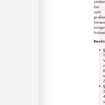
stellen
bei
sehr
große
Veran
entsp
frühzei
Recht
1
z
s
Z
2