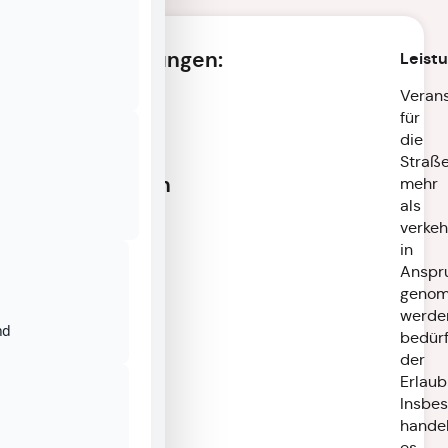
Veranstaltungen:
Leist
StVO
Verans
–
für
Erlaubnisse
die
und
Straß
Ausnahmen
mehr
als
verkeh
in
Anspr
geno
werde
nd
bedür
der
Erlaub
Insbe
handel
es