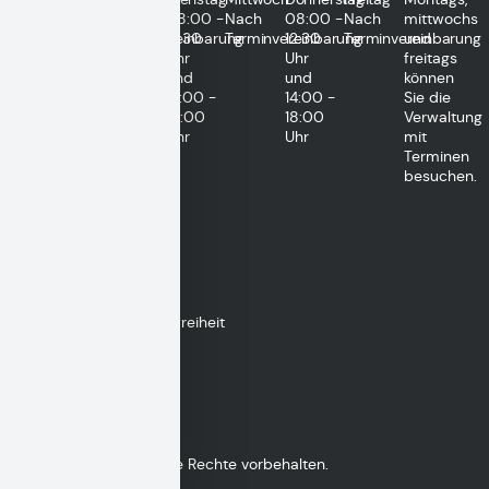
Öffnungszeiten
Nach
08:00 -
Nach
08:00 -
Nach
mittwochs
Terminvereinbarung
12:30
Terminvereinbarung
12:30
Terminvereinbarung
und
Uhr
Uhr
freitags
und
und
können
14:00 -
14:00 -
Sie die
16:00
18:00
Verwaltung
Uhr
Uhr
mit
Terminen
besuchen.
Impressum
Datenschutzerklärung
Erklärung zur Barrierefreiheit
Gebärdensprache
Copyright 2026 © Alle Rechte vorbehalten.