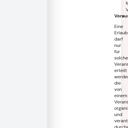
f
Vorau
Eine
Erlaub
darf
nur
für
solche
Veran
erteilt
werde
die
von
einem
Verans
organi
und
verant
durchg