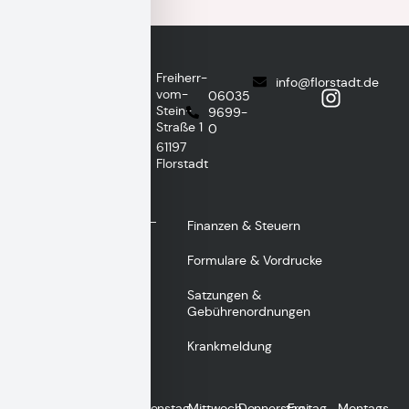
Stadt
Freiherr-
info@florstadt.de
vom-
Florstadt
06035
Stein-
9699-
Straße 1
0
61197
Florstadt
Wichtige
Finanzen & Steuern
Links
Formulare & Vordrucke
Satzungen &
Gebührenordnungen
Krankmeldung
Montag
Dienstag
Mittwoch
Donnerstag
Freitag
Montags,