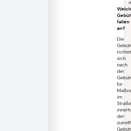
Welc
Gebü
fallen
an?
Die
Gebüh
richte
sich
nach
der
Gebüh
für
Maßn
im
Straße
innerh
der
zutref
Gebüh