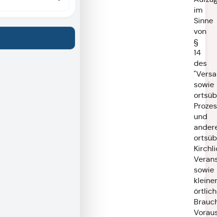
im
Sinne
von
§
14
des
"Vers
sowie
ortsüb
Prozes
und
ander
ortsüb
Kirchl
Veran
sowie
kleine
örtlic
Brauc
Vorau