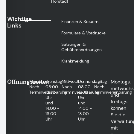
Florstadt
Wichtige
Finanzen & Steuern
Links
Formulare & Vordrucke
Satzungen &
Gebührenordnungen
Krankmeldung
Öffnungszeiten
Montag
Dienstag
Mittwoch
Donnerstag
Freitag
Montags,
Nach
08:00 -
Nach
08:00 -
Nach
mittwochs
Terminvereinbarung
12:30
Terminvereinbarung
12:30
Terminvereinbarung
und
Uhr
Uhr
freitags
und
und
können
14:00 -
14:00 -
16:00
18:00
Sie die
Uhr
Uhr
Verwaltun
mit