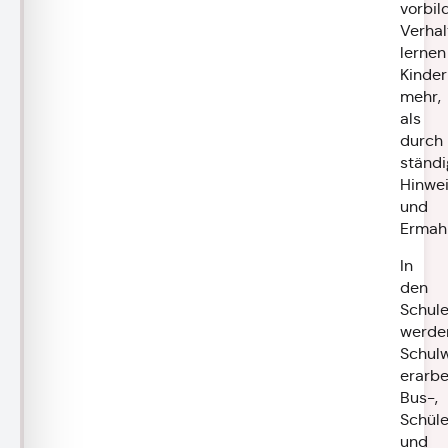
vorbil
Verhal
lernen
Kinder
mehr,
als
durch
ständi
Hinwe
und
Ermah
In
den
Schul
werde
Schul
erarbe
Bus-,
Schüle
und