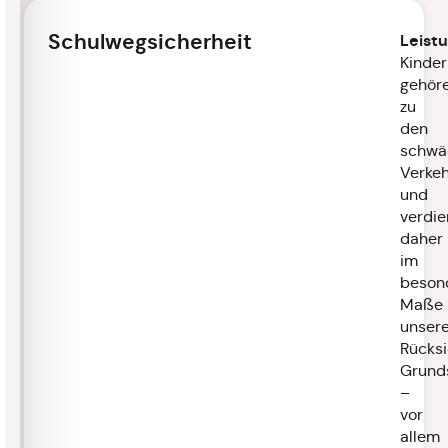
Schulwegsicherheit
Leist
Kinder
gehör
zu
den
schwä
Verkeh
und
verdi
daher
im
beson
Maße
unser
Rücksi
Grund
–
vor
allem