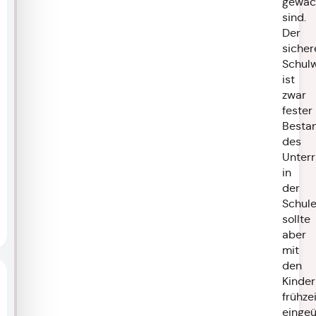
gewac
sind.
Der
sicher
Schul
ist
zwar
fester
Bestan
des
Unterr
in
der
Schule
sollte
aber
mit
den
Kinder
frühzei
einge