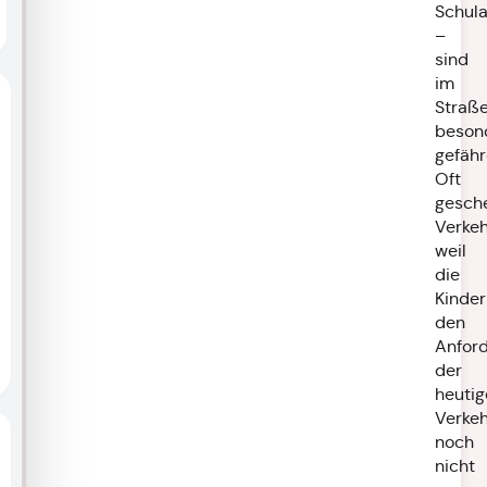
Schul
–
sind
im
Straß
beson
gefähr
Oft
gesch
Verkeh
weil
die
Kinder
den
Anfor
der
heutig
Verkeh
noch
nicht