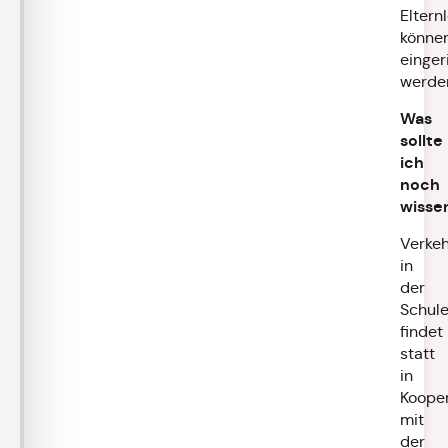
Eltern
könne
einger
werde
Was
sollte
ich
noch
wisse
Verkeh
in
der
Schul
findet
statt
in
Kooper
mit
der