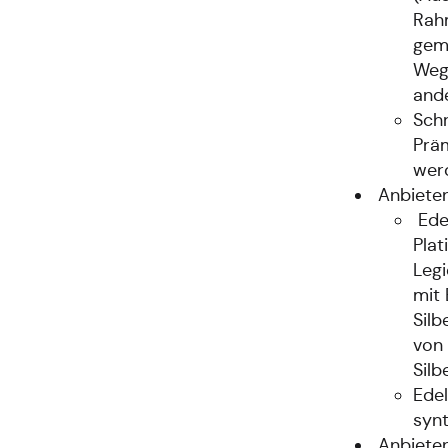
Rah
geme
Wege
ande
Schr
Prä
wer
Anbieten
Edel
Plat
Legi
mit 
Silb
von
Silb
Edel
synt
Anbieten