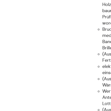
Holz
baur
Prüf
word
Bruc
med
Ban
Bril
(Aus
Fert
elek
eins
(Au
Wär
Wert
Ante
Lott
(Aus