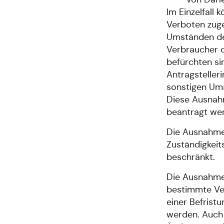
Im Einzelfall
Verboten zug
Umständen des
Verbraucher od
befürchten si
Antragsteller
sonstigen Um
Diese Ausnahm
beantragt we
Die Ausnahmeb
Zuständigkeit
beschränkt.
Die Ausnahmebe
bestimmte Ve
einer Befrist
werden. Auch 