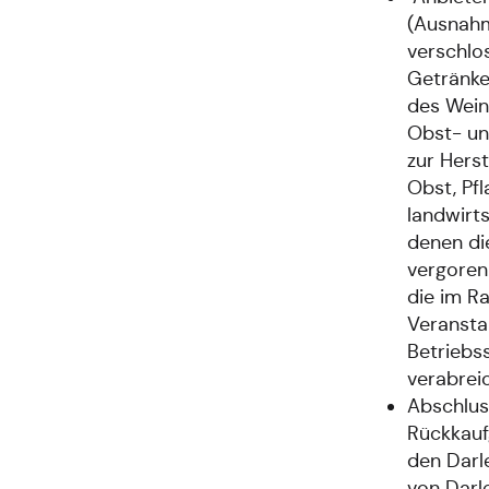
(Ausnahm
verschlo
Getränke
des Wein
Obst- un
zur Hers
Obst, Pf
landwirt
denen di
vergoren
die im R
Veransta
Betriebs
verabrei
Abschlus
Rückkauf
den Darl
von Darl