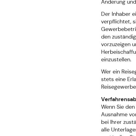
Änderung und 
Der Inhaber e
verpflichtet,
Gewerbebetrie
den zuständi
vorzuzeigen un
Herbeischaff
einzustellen.
Wer ein Reise
stets eine Erl
Reisegewerbe
Verfahrensab
Wenn Sie den 
Ausnahme von
bei Ihrer zus
alle Unterlage