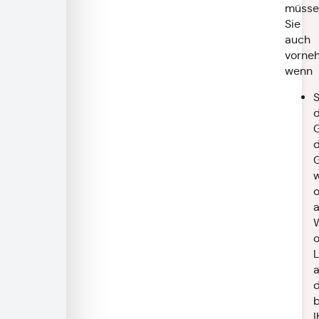
müsse
Sie
auch
vorne
wenn
S
a
L
d
b