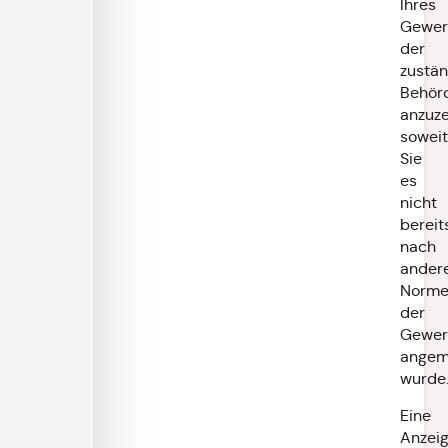
Ihres
Gewer
der
zustä
Behör
anzuze
soweit
Sie
es
nicht
bereit
nach
ander
Norm
der
Gewer
angem
wurde
Eine
Anzei