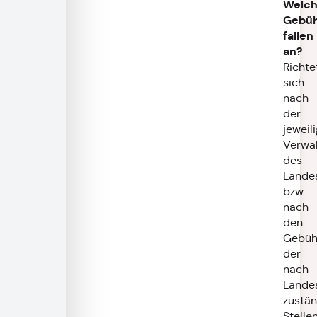
Welc
Gebü
fallen
an?
Richte
sich
nach
der
jeweil
Verwa
des
Lande
bzw.
nach
den
Gebüh
der
nach
Lande
zustä
Stellen