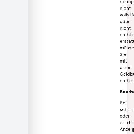
richtig
nicht
vollst
oder
nicht
rechtz
erstat
müsse
Sie
mit
einer
Geldb
rechne
Bearb
Bei
schrift
oder
elektr
Anzei