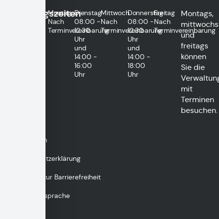
Öffnungszeiten
Montag
Dienstag
Mittwoch
Donnerstag
Freitag
Montags,
Nach
08:00 -
Nach
08:00 -
Nach
mittwochs
Terminvereinbarung
12:30
Terminvereinbarung
12:30
Terminvereinbarung
und
Uhr
Uhr
freitags
und
und
können
14:00 -
14:00 -
16:00
18:00
Sie die
Uhr
Uhr
Verwaltun
mit
Terminen
besuchen.
Impressum
Datenschutzerklärung
Erklärung zur Barrierefreiheit
Gebärdensprache