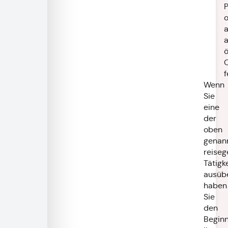
P
ö
f
Wenn
Sie
eine
der
oben
genan
reiseg
Tätigk
ausüb
haben
Sie
den
Begin