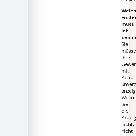
Welc
Friste
muss
ich
beach
Sie
müsse
Ihre
Gewerb
mit
Aufna
unverz
anzeig
Wenn
Sie
die
Anzei
nicht,
nicht