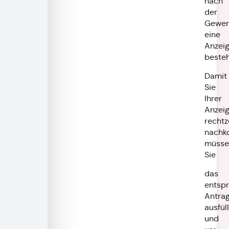
nach
der
Gewer
eine
Anzeig
besteh
Damit
Sie
Ihrer
Anzeig
rechtz
nachk
müsse
Sie
das
entsp
Antrag
ausfül
und