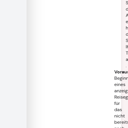
S
d
A
e
d
S
I
T
.
Vorau
Begin
eines
anzeig
Reise
für
das
nicht
bereit