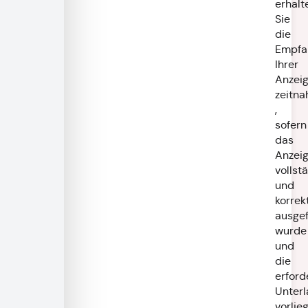
erhalt
Sie
die
Empfa
Ihrer
Anzei
zeitna
,
sofern
das
Anzeig
vollst
und
korrek
ausgef
wurde
und
die
erford
Unter
vorlie