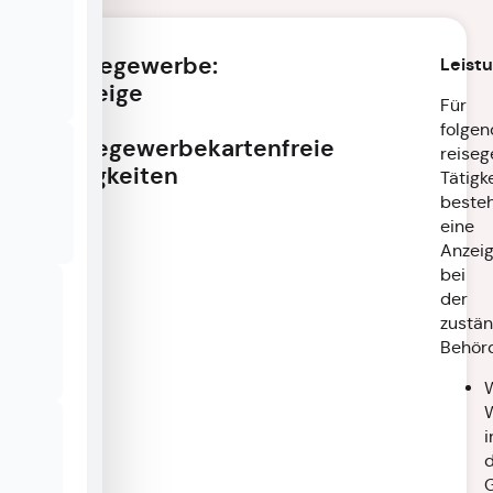
Reisegewerbe:
Leist
Anzeige
Für
für
folgen
reisegewerbekartenfreie
reiseg
Tätigkeiten
Tätigk
beste
eine
Anzeig
bei
der
zustä
Behör
i