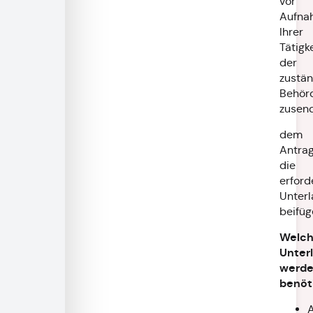
vor
Aufna
Ihrer
Tätigk
der
zustä
Behör
zusen
dem
Antrag
die
erford
Unter
beifüg
Welc
Unter
werd
benöt
A