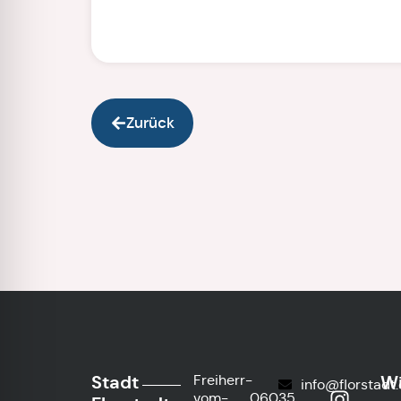
Zurück
Stadt
Wi
Freiherr-
info@florstadt
vom-
06035