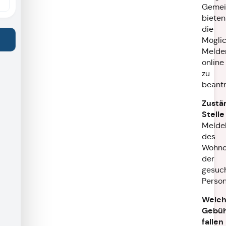
Gemei
bieten
die
Möglic
Melder
online
zu
beantr
Zustä
Stelle
Melde
des
Wohno
der
gesuc
Perso
Welc
Gebü
fallen