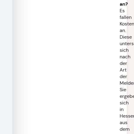
an?
Es
fallen
Koste
an.
Diese
unter
sich
nach
der
Art
der
Melder
Sie
ergeb
sich
in
Hesse
aus
dem