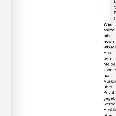
b
Was
sollte
ich
noch
wisse
Aus
dem
Melder
könne
nur
Auskü
über
Privat
gegeb
werde
Auskü
über