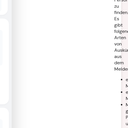
zu
finden
Es
gibt
folgen
Arten
von
Auskü
aus
dem
Melder
e
M
e
M
M
P