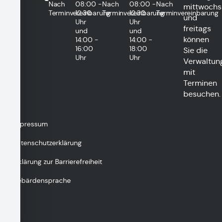
Nach
08:00 -
Nach
08:00 -
Nach
mittwochs
Terminvereinbarung
12:30
Terminvereinbarung
12:30
Terminvereinbarung
und
Uhr
Uhr
freitags
und
und
können
14:00 -
14:00 -
16:00
18:00
Sie die
Uhr
Uhr
Verwaltun
mit
Terminen
besuchen.
Impressum
Datenschutzerklärung
Erklärung zur Barrierefreiheit
Gebärdensprache