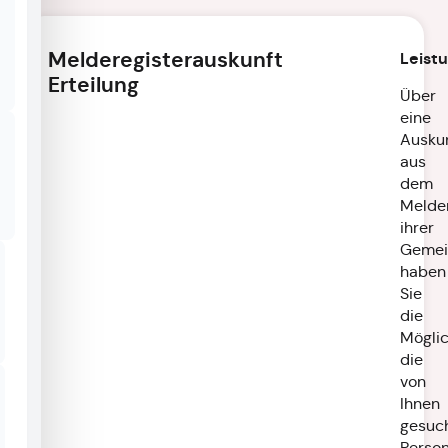
Melderegisterauskunft
Leist
Erteilung
Über
eine
Ausku
aus
dem
Melder
ihrer
Gemei
haben
Sie
die
Möglic
die
von
Ihnen
gesuc
Perso