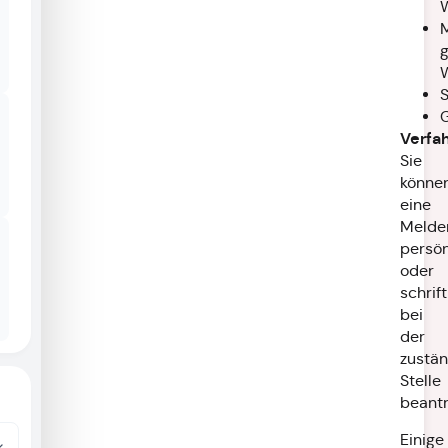
M
S
Verfa
Sie
könne
eine
Melder
persön
oder
schrift
bei
der
zustä
Stelle
beantr
Einige