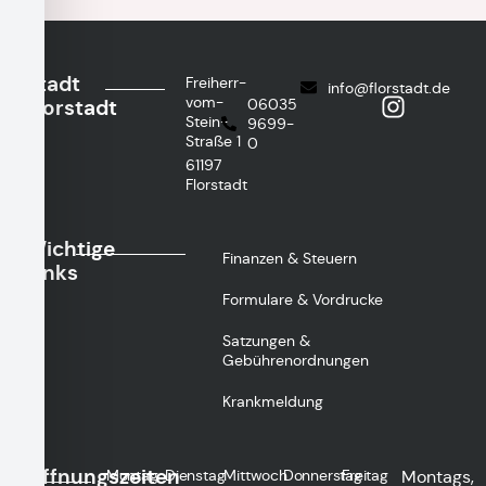
Stadt
Freiherr-
info@florstadt.de
vom-
Florstadt
06035
Stein-
9699-
Straße 1
0
61197
Florstadt
Wichtige
Finanzen & Steuern
Links
Formulare & Vordrucke
Satzungen &
Gebührenordnungen
Krankmeldung
Öffnungszeiten
Montag
Dienstag
Mittwoch
Donnerstag
Freitag
Montags,