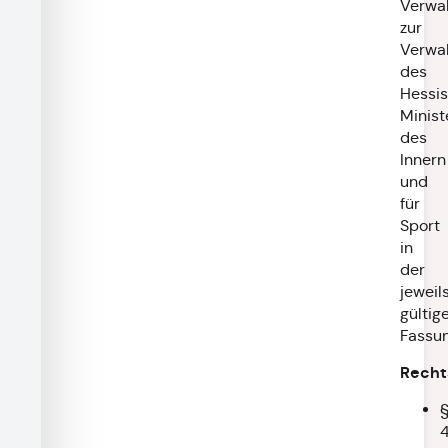
Verwal
zur
Verwa
des
Hessi
Minist
des
Innern
und
für
Sport
in
der
jeweil
gültig
Fassu
Recht