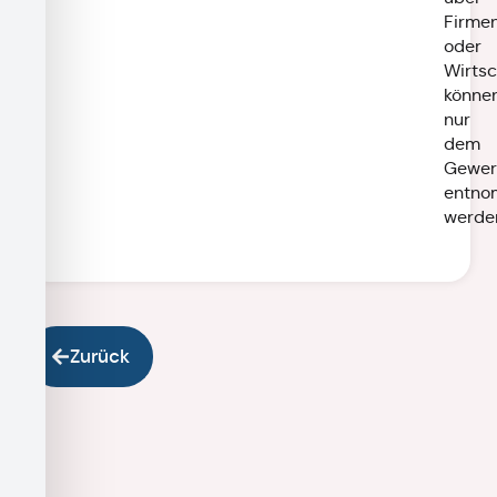
Firme
oder
Wirts
könne
nur
dem
Gewer
entn
werde
Zurück