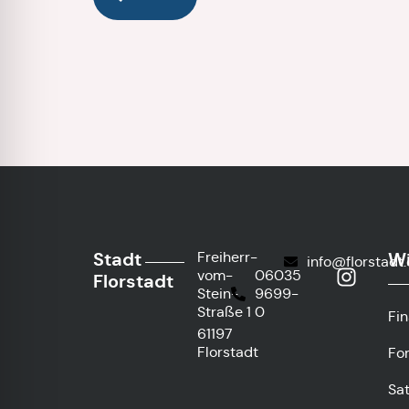
Stadt
Wi
Freiherr-
info@florstadt
vom-
06035
Florstadt
Stein-
9699-
Straße 1
0
Fi
61197
Florstadt
Fo
Sa