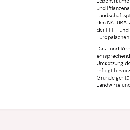
Lebensräume 
und Pflanzen
Landschaftspf
den NATURA 2
der FFH- und 
Europäischen 
Das Land förd
entsprechend
Umsetzung de
erfolgt bevorz
Grundeigentüm
Landwirte und