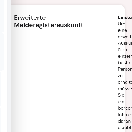
Erweiterte
Leist
Um
Melderegisterauskunft
eine
erweit
Ausku
über
einzel
besti
Perso
zu
erhalt
müsse
Sie
ein
berech
Intere
daran
glaubh