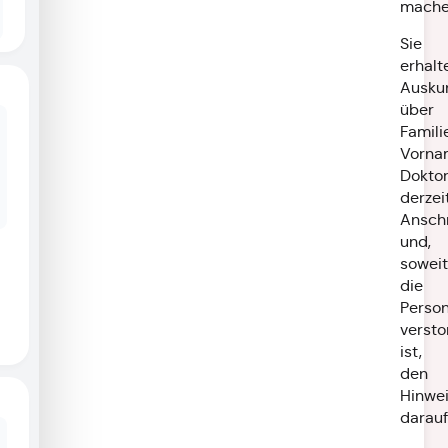
mache
Sie
erhalt
Ausku
über
Famil
Vorna
Doktor
derzei
Anschr
und,
soweit
die
Perso
versto
ist,
den
Hinwe
darauf