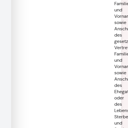
Famil
und
Vorna
sowie
Anschr
des
gesetz
Vertre
Famil
und
Vorna
sowie
Anschr
des
Ehega
oder
des
Lebens
Sterb
und