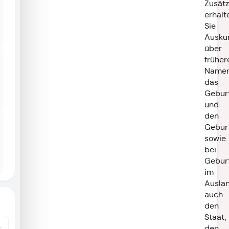
Zusätz
erhalt
Sie
Ausku
über
früher
Namen
das
Gebur
und
den
Gebur
sowie
bei
Gebur
im
Ausla
auch
den
Staat,
den