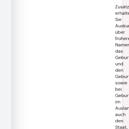
Zusätz
erhalt
Sie
Ausku
über
früher
Namen
das
Gebur
und
den
Gebur
sowie
bei
Gebur
im
Ausla
auch
den
Staat,