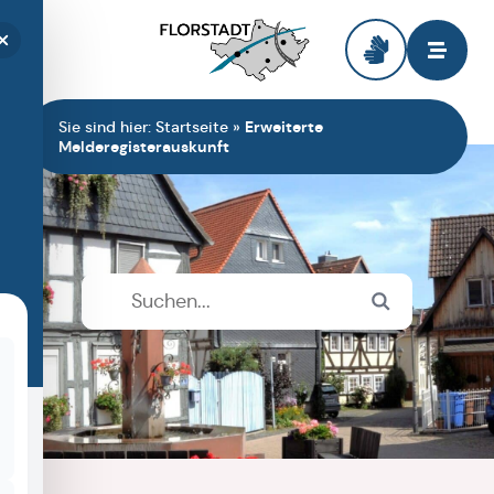
Zur Startseite
Sie sind hier:
Startseite
»
Erweiterte
Melderegisterauskunft