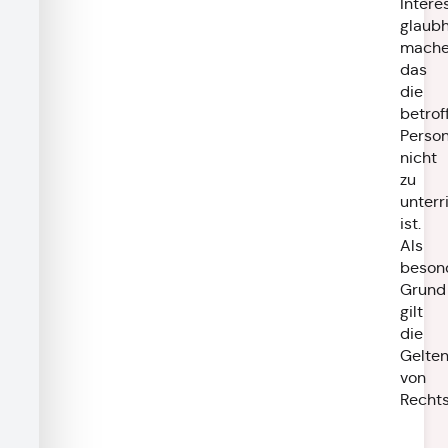
Intere
glaubh
mache
das
die
betrof
Perso
nicht
zu
unterr
ist.
Als
beson
Grund
gilt
die
Gelte
von
Recht