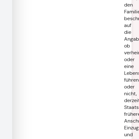
den
Famili
beschr
auf
die
Angab
ob
verhei
oder
eine
Leben
führe
oder
nicht,
derzei
Staats
früher
Anschr
Einzug
und