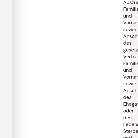
Auszu
Famil
und
Vorna
sowie
Anschr
des
gesetz
Vertre
Famil
und
Vorna
sowie
Anschr
des
Ehega
oder
des
Lebens
Sterb
und