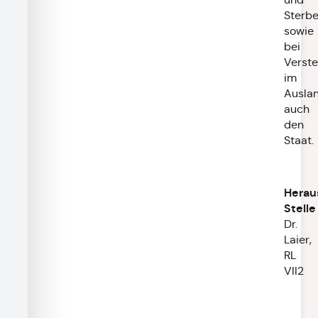
Sterbe
sowie
bei
Verst
im
Ausla
auch
den
Staat.
Herau
Stelle
Dr.
Laier,
RL
VII2