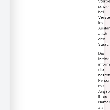
Sterbe
sowie
bei
Verst
im
Ausla
auch
den
Staat.
Die
Melde
inform
die
betrof
Perso
mit
Angab
Ihres
Name
als