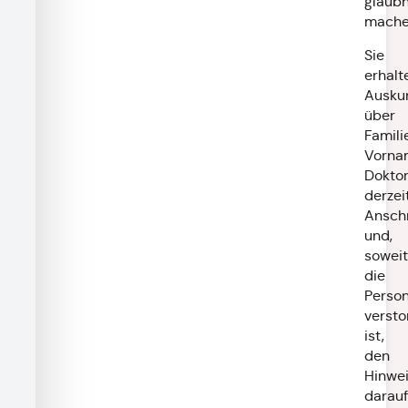
glaubh
mache
Sie
erhalt
Ausku
über
Famil
Vorna
Doktor
derzei
Anschr
und,
soweit
die
Perso
versto
ist,
den
Hinwe
darauf