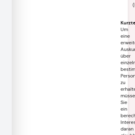
Kurzt
Um
eine
erweit
Ausku
über
einzel
besti
Perso
zu
erhalt
müsse
Sie
ein
berech
Intere
daran