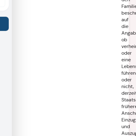
Famili
beschr
auf
die
Angab
ob
verhei
oder
eine
Leben
führe
oder
nicht,
derzei
Staats
früher
Anschr
Einzug
und
Auszu