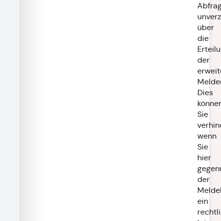
Abfra
unverz
über
die
Erteil
der
erweit
Melder
Dies
könne
Sie
verhin
wenn
Sie
hier
gegen
der
Melde
ein
rechtl