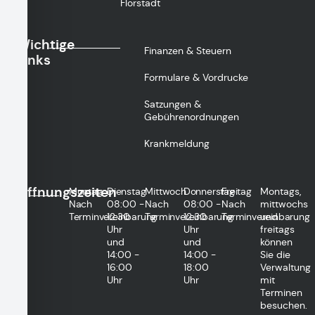
Florstadt
Wichtige
Finanzen & Steuern
Links
Formulare & Vordrucke
Satzungen &
Gebührenordnungen
Krankmeldung
Öffnungszeiten
Montag
Dienstag
Mittwoch
Donnerstag
Freitag
Montags,
Nach
08:00 -
Nach
08:00 -
Nach
mittwochs
Terminvereinbarung
12:30
Terminvereinbarung
12:30
Terminvereinbarung
und
Uhr
Uhr
freitags
und
und
können
14:00 -
14:00 -
Sie die
16:00
18:00
Verwaltung
Uhr
Uhr
mit
Terminen
besuchen.