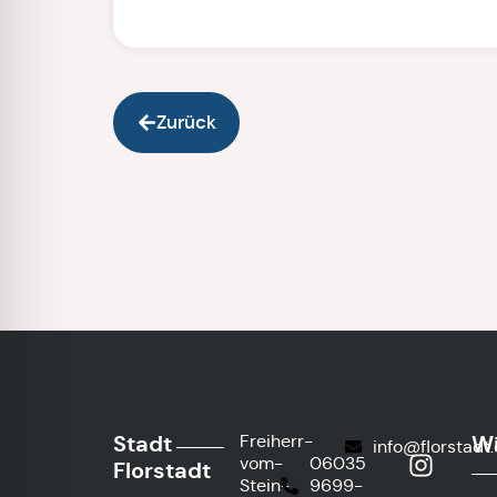
Zurück
Stadt
Wi
Freiherr-
info@florstadt
vom-
06035
Florstadt
Stein-
9699-