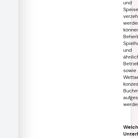
und
Speis
verzeh
werde
können
Beher
Spielh
und
ähnlic
Betrie
sowie
Wetta
konzes
Buchm
aufges
werde
Welc
Unter