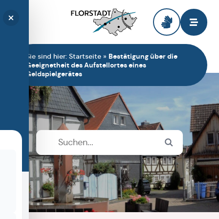
Zur Startseite
Sie sind hier:
Startseite
»
Bestätigung über die
Geeignetheit des Aufstellortes eines
Geldspielgerätes