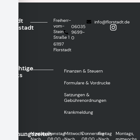
Stadt
Freiherr-
info@florstadt.de
vom-
Florstadt
06035
Stein-
9699-
Straße 1
0
61197
Florstadt
Wichtige
Finanzen & Steuern
Links
Formulare & Vordrucke
Satzungen &
Gebührenordnungen
Krankmeldung
Öffnungszeiten
Montag
Dienstag
Mittwoch
Donnerstag
Freitag
Montags,
Nach
08:00 -
Nach
08:00 -
Nach
mittwochs