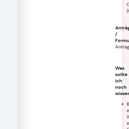
Anträ
/
Formu
Antrag
Was
sollte
ich
noch
wisse
B
e