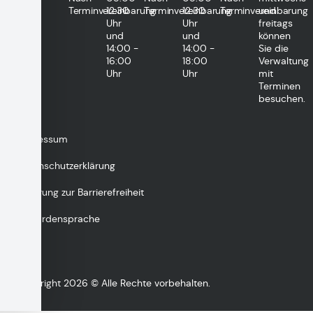
Terminvereinbarung
12:30
Terminvereinbarung
12:30
Terminvereinbarung
und
Uhr
Uhr
freitags
und
und
können
14:00 -
14:00 -
Sie die
16:00
18:00
Verwaltung
Uhr
Uhr
mit
Terminen
besuchen.
Impressum
Datenschutzerklärung
Erklärung zur Barrierefreiheit
Gebärdensprache
Copyright 2026 © Alle Rechte vorbehalten.