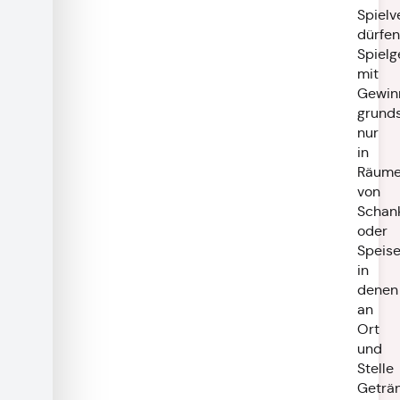
Spielv
dürfen
Spielg
mit
Gewin
grunds
nur
in
Räum
von
Schan
oder
Speise
in
denen
an
Ort
und
Stelle
Geträ