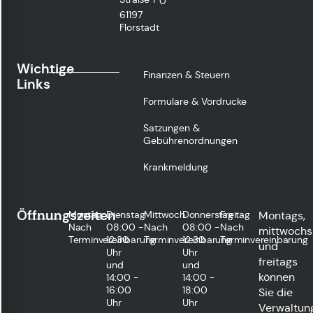
0
61197
Florstadt
Wichtige
Finanzen & Steuern
Links
Formulare & Vordrucke
Satzungen &
Gebührenordnungen
Krankmeldung
Öffnungszeiten
Montag
Dienstag
Mittwoch
Donnerstag
Freitag
Montags,
Nach
08:00 -
Nach
08:00 -
Nach
mittwochs
Terminvereinbarung
12:30
Terminvereinbarung
12:30
Terminvereinbarung
und
Uhr
Uhr
freitags
und
und
können
14:00 -
14:00 -
16:00
18:00
Sie die
Uhr
Uhr
Verwaltun