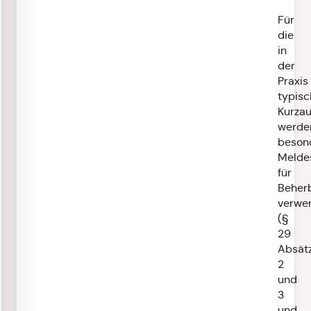
Für
die
in
der
Praxis
typis
Kurzau
werde
beson
Melde
für
Beher
verwe
(§
29
Absät
2
und
3
und