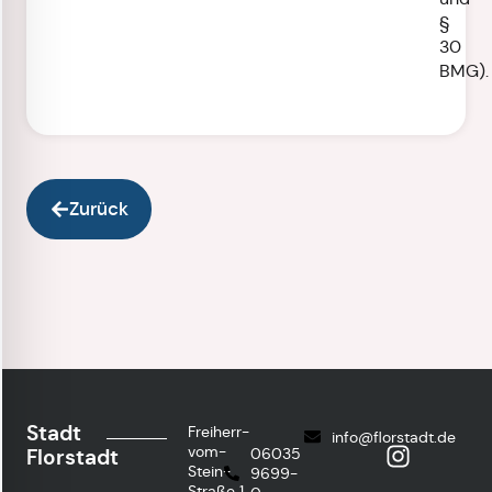
§
30
BMG).
Zurück
Stadt
Freiherr-
info@florstadt.de
vom-
Florstadt
06035
Stein-
9699-
Straße 1