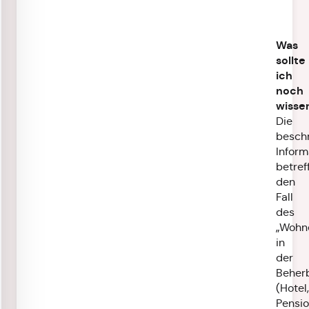
Was
sollte
ich
noch
wisse
Die
besch
Inform
betref
den
Fall
des
„Wohn
in
der
Beher
(Hotel,
Pensio