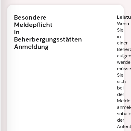
Besondere
Leist
Wenn
Meldepflicht
Sie
in
in
Beherbergungsstätten
einer
Anmeldung
Beher
aufge
werde
müsse
Sie
sich
bei
der
Melde
anmel
sobal
der
Aufent