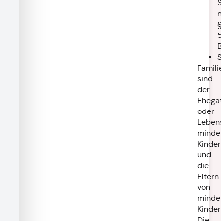
Famili
sind
der
Ehega
oder
Lebens
minder
Kinder
und
die
Eltern
von
minder
Kinder
Die