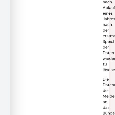
nach
Ablauf
eines
Jahre
nach
der
erstma
Speic
der
Daten
wiede
zu
lösche
Die
Daten
der
Melde
an
das
Bunde