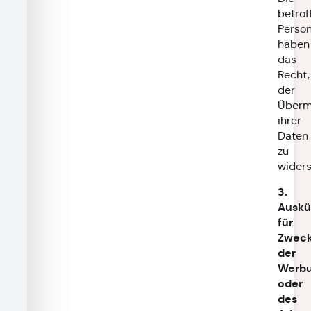
betrof
Perso
haben
das
Recht,
der
Überm
ihrer
Daten
zu
wider
3.
Auskü
für
Zwec
der
Werb
oder
des