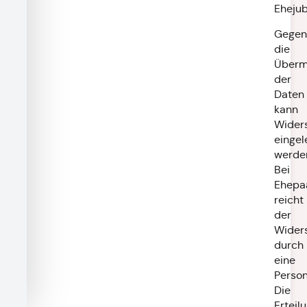
Ehejub
Gegen
die
Überm
der
Daten
kann
Wider
eingel
werde
Bei
Ehepa
reicht
der
Wider
durch
eine
Person
Die
Erteil