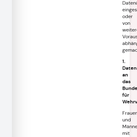
Daten
einges
oder
von
weiter
Vorau
abhän
gemac
1.
Daten
an
das
Bund
für
Wehrv
Fraue
und
Männe
mit