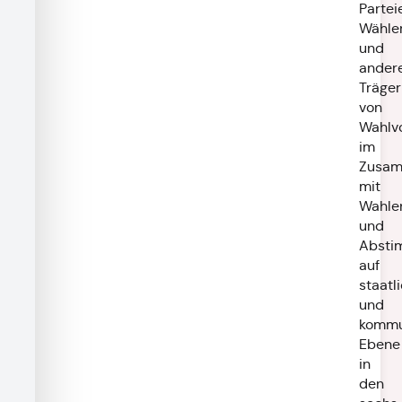
Partei
Wähle
und
ander
Träger
von
Wahlv
im
Zusa
mit
Wahle
und
Absti
auf
staatl
und
kommu
Ebene
in
den