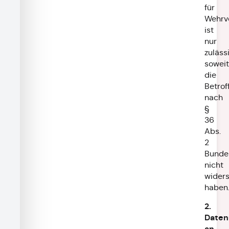
für
Wehrv
ist
nur
zulässi
soweit
die
Betrof
nach
§
36
Abs.
2
Bunde
nicht
wider
haben
2.
Daten
an