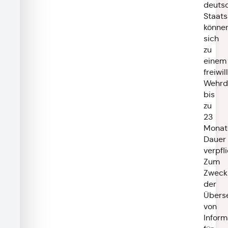
deuts
Staats
könne
sich
zu
einem
freiwil
Wehrd
bis
zu
23
Monat
Dauer
verpfl
Zum
Zweck
der
Übers
von
Inform