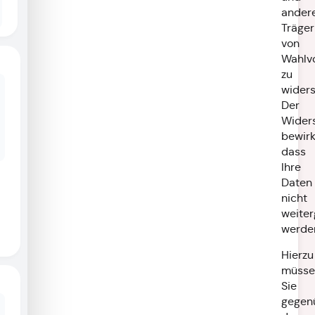
ander
Träger
von
Wahlv
zu
wider
Der
Wider
bewirk
dass
Ihre
Daten
nicht
weite
werde
Hierzu
müsse
Sie
gegen