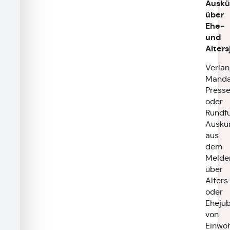
Auskü
über
Ehe-
und
Alters
Verla
Manda
Press
oder
Rundf
Ausku
aus
dem
Melder
über
Alters
oder
Ehejub
von
Einwoh