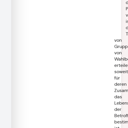
d
v
i
d
von
Grupp
von
Wahlb
erteile
soweit
für
deren
Zusam
das
Lebens
der
Betrof
besti