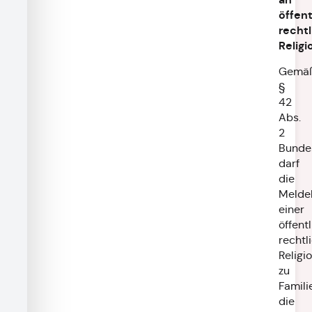
öffent
recht
Religi
Gemä
§
42
Abs.
2
Bunde
darf
die
Melde
einer
öffent
rechtl
Religi
zu
Famili
die