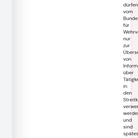
dürfen
vom
Bunde
für
Wehrv
nur
zur
Übers
von
Inform
über
Tätigk
in
den
Streit
verwe
werde
und
sind
späte