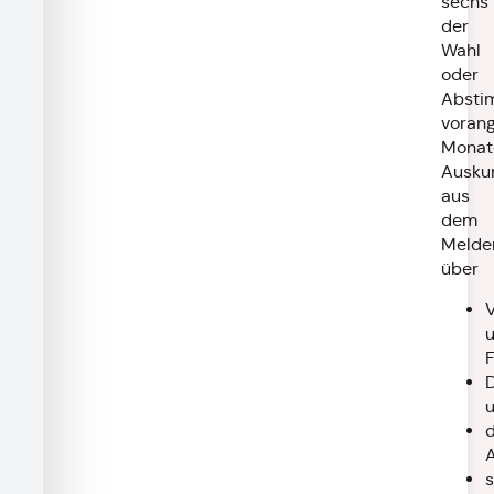
sechs
der
Wahl
oder
Absti
voran
Monat
Ausku
aus
dem
Melder
über
d
A
s