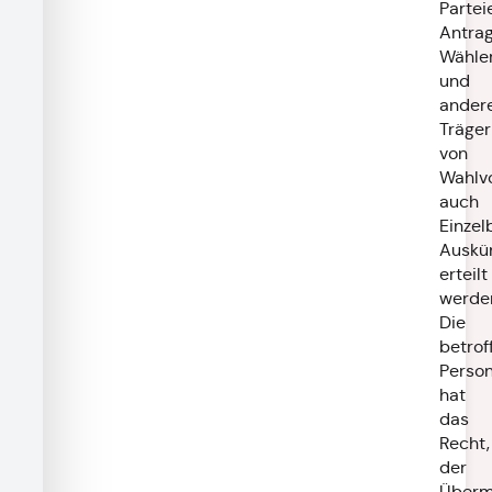
Partei
Antrag
Wähle
und
ander
Träger
von
Wahlvo
auch
Einzel
Auskü
erteilt
werde
Die
betrof
Perso
hat
das
Recht,
der
Überm