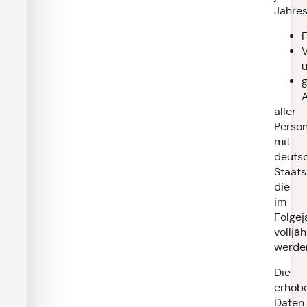
Jahres
A
aller
Perso
mit
deuts
Staats
die
im
Folgej
volljäh
werde
Die
erhob
Daten