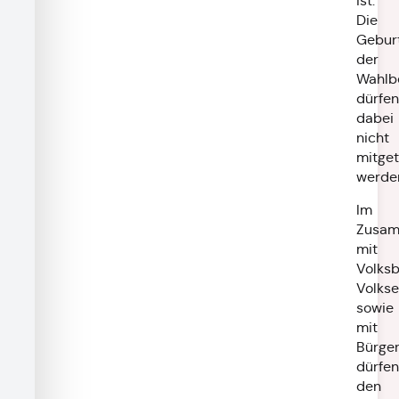
ist.
Die
Gebur
der
Wahlb
dürfen
dabei
nicht
mitget
werde
Im
Zusa
mit
Volksb
Volks
sowie
mit
Bürge
dürfen
den