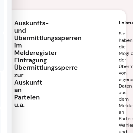
Auskunfts-
Leist
und
Sie
Übermittlungssperren
haben
im
die
Melderegister
Möglic
Eintragung
der
Überm
Übermittlungssperre
von
zur
eigen
Auskunft
Daten
an
aus
Parteien
dem
u.a.
Melder
an
Partei
Wähle
und