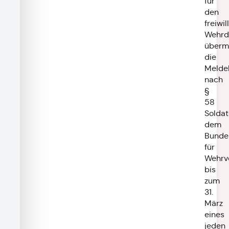
für
den
freiwil
Wehrd
übermi
die
Melde
nach
§
58
Solda
dem
Bunde
für
Wehrv
bis
zum
31.
März
eines
jeden