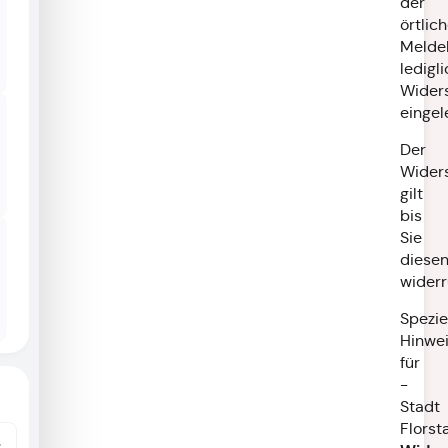
der
örtlic
Melde
ledigl
Wider
eingel
Der
Wider
gilt
bis
Sie
diese
widerr
Spezie
Hinwe
für
-
Stadt
Florst