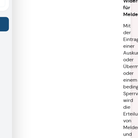
Wider
für
Melde
Mit
der
Eintra
einer
Ausku
oder
Überm
oder
einem
bedin
Sperr
wird
die
Erteil
von
Melder
und