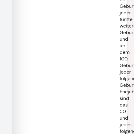
Geburt
jeder
fünfte
weiter
Gebur
und
ab
dem
100.
Gebur
jeder
folgen
Geburt
Ehejub
sind
das
50.
und
jedes
folgen