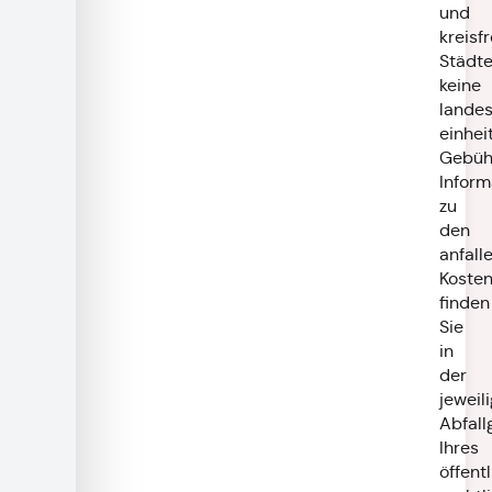
und
kreisf
Städt
keine
landes
einhei
Gebüh
Inform
zu
den
anfall
Koste
finden
Sie
in
der
jeweil
Abfal
Ihres
öffent