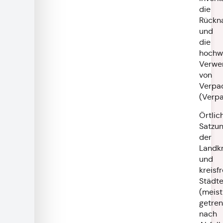
die
Rückn
und
die
hochw
Verwe
von
Verpa
(Verp
Örtlic
Satzu
der
Landkr
und
kreisf
Städt
(meist
getren
nach