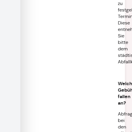
zu
festge
Termin
Diese
entne
Sie
bitte
dem
städti
Abfall
Welc
Gebü
fallen
an?
Abfra
bei
den