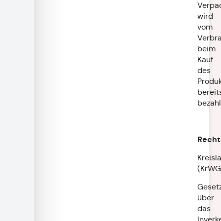
Verpa
wird
vom
Verbr
beim
Kauf
des
Produ
bereit
bezahl
Recht
Kreisl
(KrWG
Geset
über
das
Inverk