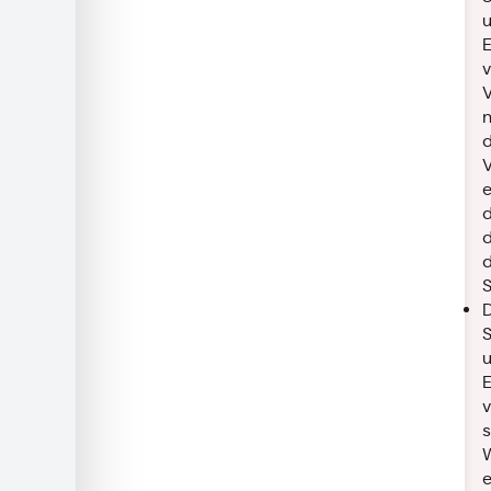
e
d
D
s
W
e