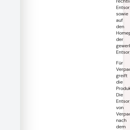
rechtl
Entsor
sowie
auf
den
Home
der
gewer
Entsor
Für
Verpa
greift
die
Produk
Die
Entso
von
Verpa
nach
dem