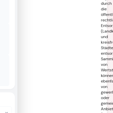
durch
die
öffent
rechtl
Entsor
(Landk
und
kreisfr
Städte
entsor
Samml
von
Wertst
könne
ebenfa
von
gewer
oder
gemei
Anbie