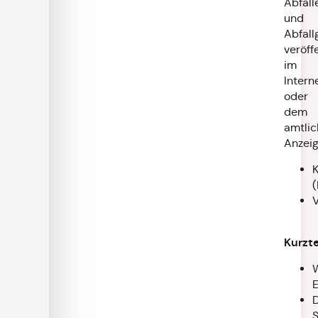
Abfall
und
Abfall
veröff
im
Intern
oder
dem
amtli
Anzeig
K
Kurzt
W
D