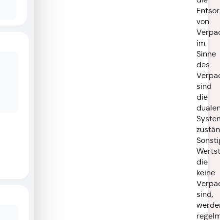
Entso
von
Verpa
im
Sinne
des
Verpa
sind
die
duale
Syste
zustän
Sonsti
Wertst
die
keine
Verpa
sind,
werde
regel