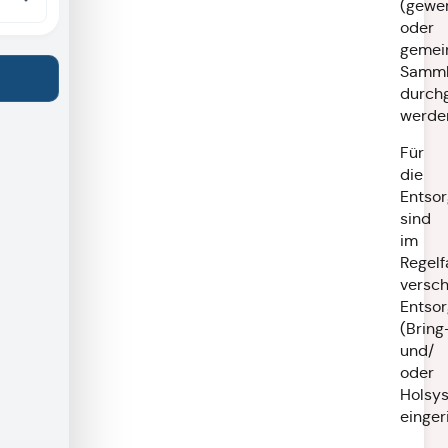
(gewer
oder
gemei
Samml
durchg
werde
Für
die
Entso
sind
im
Regelf
versc
Entso
(Bring
und/
oder
Holsy
einger