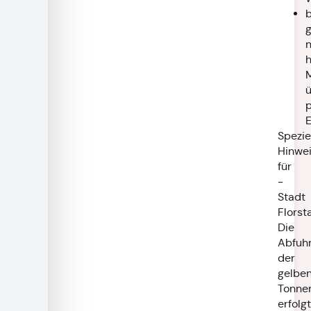
b
g
n
h
p
Spezie
Hinwe
für
-
Stadt
Florst
Die
Abfuh
der
gelbe
Tonne
erfolgt