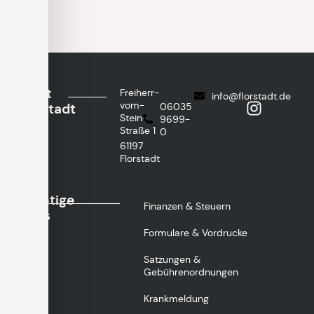
Stadt
Freiherr-
info@florstadt.de
vom-
Florstadt
06035
Stein-
9699-
Straße 1
0
61197
Florstadt
Wichtige
Finanzen & Steuern
Links
Formulare & Vordrucke
Satzungen &
Gebührenordnungen
Krankmeldung