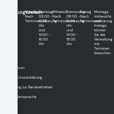
Öffnungszeiten
Montag
Dienstag
Mittwoch
Donnerstag
Freitag
Montags,
Nach
08:00 -
Nach
08:00 -
Nach
mittwochs
Terminvereinbarung
12:30
Terminvereinbarung
12:30
Terminvereinbarung
und
Uhr
Uhr
freitags
und
und
können
14:00 -
14:00 -
Sie die
16:00
18:00
Verwaltung
Uhr
Uhr
mit
Terminen
besuchen.
Impressum
Datenschutzerklärung
Erklärung zur Barrierefreiheit
Gebärdensprache