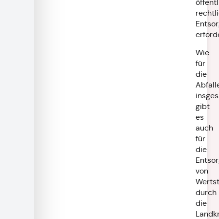
öffent
rechtl
Entso
erford
Wie
für
die
Abfall
insge
gibt
es
auch
für
die
Entso
von
Wertst
durch
die
Landkr