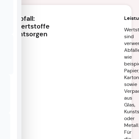
Abfall:
Leist
Wertstoffe
Wertst
entsorgen
sind
verwe
Abfäll
wie
beispi
Papier
Karto
sowie
Verpa
aus
Glas,
Kunsts
oder
Metall
Für
die