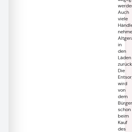
werde
Auch
viele
Händl
nehm
Altger
in
den
Läden
zurück
Die
Entso
wird
von
dem
Bürge
schon
beim
Kauf
des