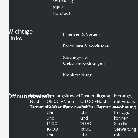
Straße 1
0
61197
Florstadt
Wichtige
Finanzen & Steuern
Links
Formulare & Vordrucke
Satzungen &
Gebührenordnungen
Krankmeldung
Öffnungszeiten
Montag
Dienstag
Mittwoch
Donnerstag
Freitag
Montags,
Nach
08:00 -
Nach
08:00 -
Nach
mittwochs
Terminvereinbarung
12:30
Terminvereinbarung
12:30
Terminvereinbarung
und
Uhr
Uhr
freitags
und
und
können
14:00 -
14:00 -
Sie die
16:00
18:00
Verwaltung
Uhr
Uhr
mit