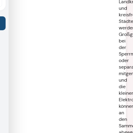
Landk
und
kreisf
Städt
werde
Großg
bei
der
Sperr
oder
separ
mitg
und
die
kleine
Elektr
könne
an
den
Samme
abgeg