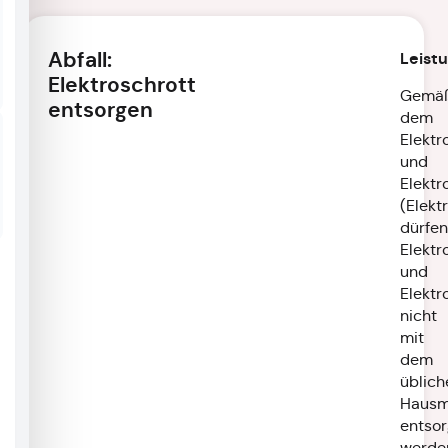
Abfall:
Leist
Elektroschrott
Gemä
entsorgen
dem
Elektr
und
Elektr
(Elekt
dürfen
Elektr
und
Elektr
nicht
mit
dem
üblich
Hausm
entsor
werde