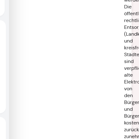
Die
öffent
rechtl
Entsor
(Landk
und
kreisf
Städte
sind
verpfli
alte
Elektr
von
den
Bürge
und
Bürge
kosten
zurück
zuneh