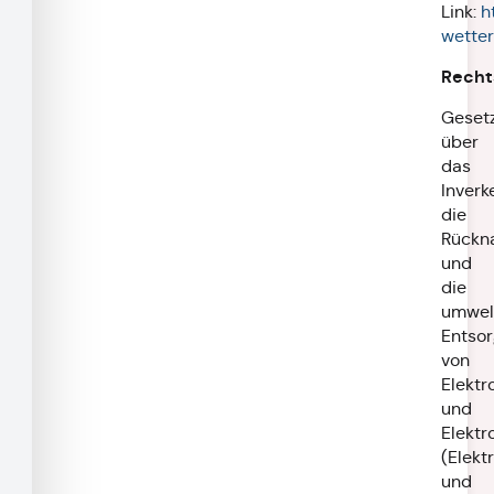
Link:
h
wetter
Recht
Geset
über
das
Inverk
die
Rückn
und
die
umwelt
Entso
von
Elektr
und
Elektr
(Elekt
und