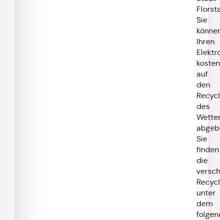
Florst
Sie
könne
Ihren
Elektr
kosten
auf
den
Recycl
des
Wetter
abgeb
Sie
finden
die
versc
Recycl
unter
dem
folge