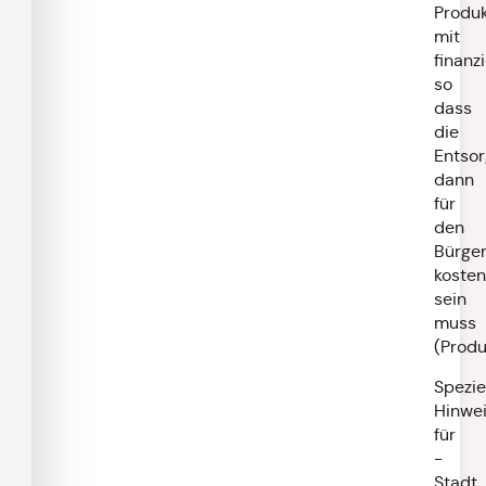
Produ
mit
finanzi
so
dass
die
Entso
dann
für
den
Bürge
kosten
sein
muss
(Produ
Spezie
Hinwe
für
-
Stadt