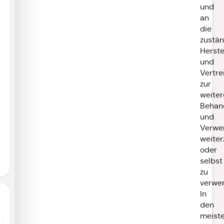
und
an
die
zustä
Herste
und
Vertre
zur
weiter
Behan
und
Verwe
weite
oder
selbst
zu
verwer
In
den
meist