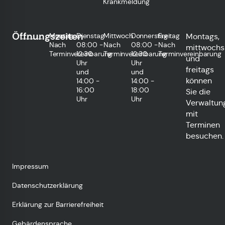
Krankmeldung
Öffnungszeiten
Montag
Dienstag
Mittwoch
Donnerstag
Freitag
Montags,
Nach
08:00 -
Nach
08:00 -
Nach
mittwochs
Terminvereinbarung
12:30
Terminvereinbarung
12:30
Terminvereinbarung
und
Uhr
Uhr
freitags
und
und
können
14:00 -
14:00 -
16:00
18:00
Sie die
Uhr
Uhr
Verwaltun
mit
Terminen
besuchen.
Impressum
Datenschutzerklärung
Erklärung zur Barrierefreiheit
Gebärdensprache