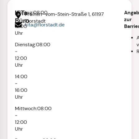
KiTa
Anga
Montag:
08:00
Freiherr-vom-Stein-Straße 1, 61197
zur
-
Büro
Florstadt
kita@florstadt.de
Barrie
12:00
Uhr
Dienstag:
08:00
-
R
12:00
Uhr
14:00
-
16:00
Uhr
Mittwoch:
08:00
-
12:00
Uhr