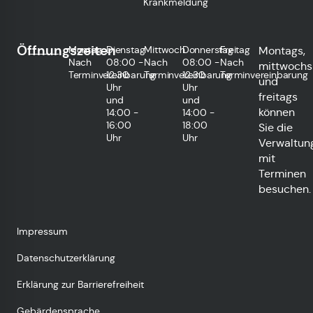
Krankmeldung
Öffnungszeiten
Montag
Dienstag
Mittwoch
Donnerstag
Freitag
Montags,
Nach
08:00 -
Nach
08:00 -
Nach
mittwochs
Terminvereinbarung
12:30
Terminvereinbarung
12:30
Terminvereinbarung
und
Uhr
Uhr
freitags
und
und
können
14:00 -
14:00 -
16:00
18:00
Sie die
Uhr
Uhr
Verwaltun
mit
Terminen
besuchen.
Impressum
Datenschutzerklärung
Erklärung zur Barrierefreiheit
Gebärdensprache