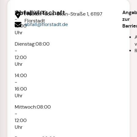
Abfallwirtschaft
Anga
Montag:
08:00
Freiherr-vom-Stein-Straße 1, 61197
zur
-
Florstadt
abfall@florstadt.de
Barrie
12:00
Uhr
Dienstag:
08:00
-
R
12:00
Uhr
14:00
-
16:00
Uhr
Mittwoch:
08:00
-
12:00
Uhr